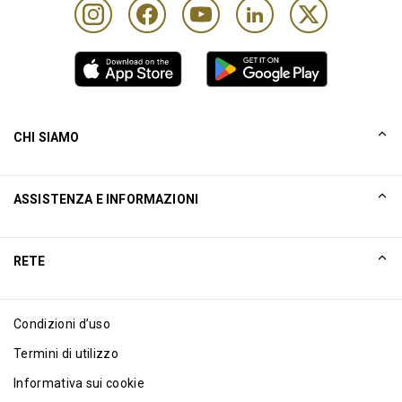
CHI SIAMO
La nostra storia
ASSISTENZA E INFORMAZIONI
Collinson
Dichiarazioni legali di Collinson
Aiuto
RETE
Notizie
Mappa del sito
Excellence Awards
Affiliati internet
Condizioni d’uso
Blog
Termini di utilizzo
Informativa sui cookie