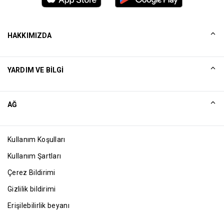
HAKKIMIZDA
Tarihçemiz
YARDIM VE BILGI
Collinson
Collinson Yasal Beyanlar
Yardım
AĞ
Haberler
Site Haritası
Excellence Awards
Ortak
Kullanım Koşulları
Blog
Kullanım Şartları
Çerez Bildirimi
Gizlilik bildirimi
Erişilebilirlik beyanı