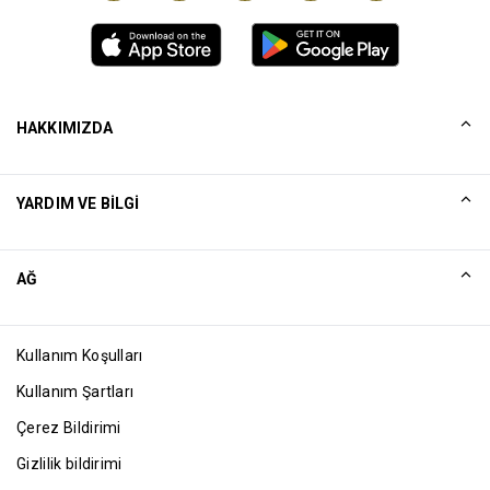
HAKKIMIZDA
Tarihçemiz
YARDIM VE BILGI
Collinson
Collinson Yasal Beyanlar
Yardım
AĞ
Haberler
Site Haritası
Excellence Awards
Ortak
Kullanım Koşulları
Blog
Kullanım Şartları
Çerez Bildirimi
Gizlilik bildirimi