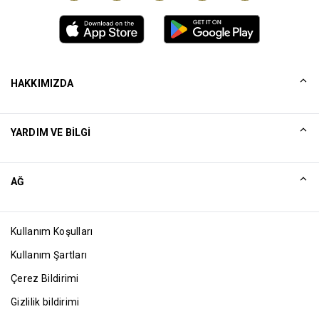
HAKKIMIZDA
Tarihçemiz
YARDIM VE BILGI
Collinson
Collinson Yasal Beyanlar
Yardım
AĞ
Haberler
Site Haritası
Excellence Awards
Ortak
Kullanım Koşulları
Blog
Kullanım Şartları
Çerez Bildirimi
Gizlilik bildirimi