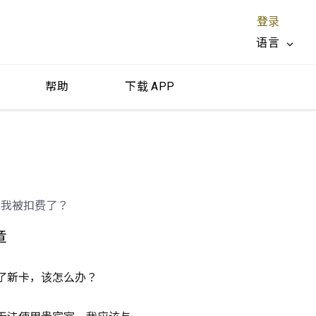
登录
语言
帮助
下载 APP
关闭 X
说我被扣费了？
章
了新卡，该怎么办？