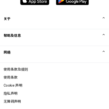
关于
我们的故事
帮助及信息
Collinson
Collinson 法律声明
帮助
网络
新闻
网站地图
Excellence Awards
成为网站联盟
使用条款及细则
博客
使用条款
Cookie 声明
隐私声明
无障碍声明