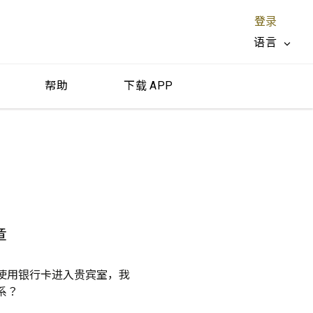
登录
语言
帮助
下载 APP
关闭 X
章
使用银行卡进入贵宾室，我
系？