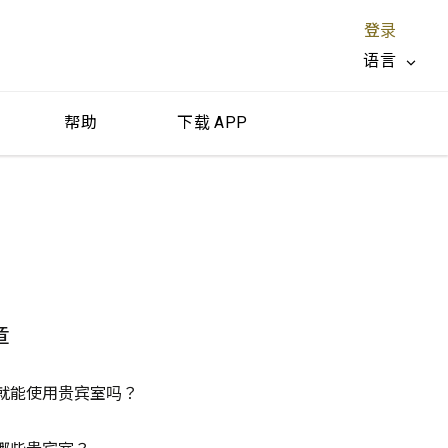
登录
语言
帮助
下载 APP
关闭 X
章
就能使用贵宾室吗？