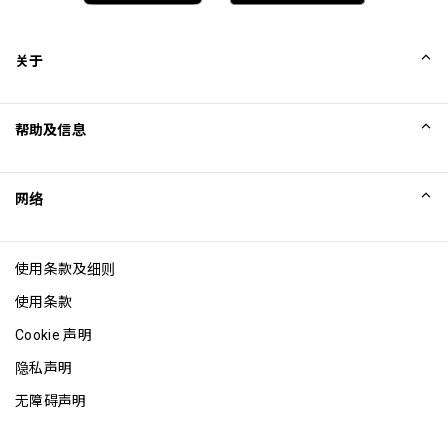
关于
我们的故事
帮助及信息
Collinson
Collinson 法律声明
帮助
网络
新闻
网站地图
Excellence Awards
成为网站联盟
使用条款及细则
博客
使用条款
Cookie 声明
隐私声明
无障碍声明