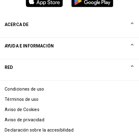
ACERCA DE
Nuestra Historia
AYUDA E INFORMACIÓN
Collinson
Declaraciones legales de Collinson
Ayuda
RED
Noticias
Mapa del sitio
Excellence Awards
Asociación por Internet
Condiciones de uso
Blog
Términos de uso
Aviso de Cookies
Aviso de privacidad
Declaración sobre la accesibilidad