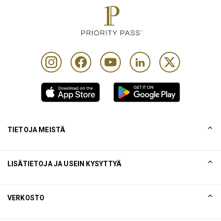
TIETOJA MEISTÄ
Tarinamme
LISÄTIETOJA JA USEIN KYSYTTYÄ
Collinson
Collinsonin juridiset lausunnot
Ohje
VERKOSTO
Uutiset
Sivukartta