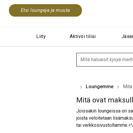
Etsi loungeja ja muuta
Liity
Aktivoi tilisi
Jäse
search.screenReader.sugge
Loungemme
Mitä
Mitä ovat maksulli
Joissakin loungeissa on saat
joista veloitetaan lisämaks
tai
verkkosivustoltamme
.<