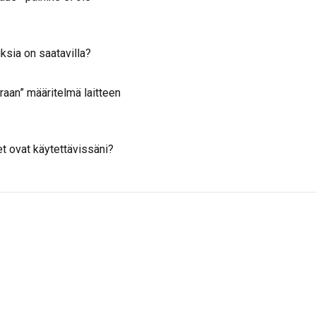
ksia on saatavilla?
raan” määritelmä laitteen
t ovat käytettävissäni?