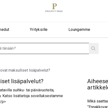
nedut
Yrityksille
Loungemme
stionListIsClosed
 ovat maksulliset lisäpalvelut?
set lisäpalvelut?
Aiheesee
artikkel
avilla suihku- tai päivävuoteita,
u. Katso lisätietoja sovelluksestamme
Mikä saattaa
\/p>
”Ennakkovar