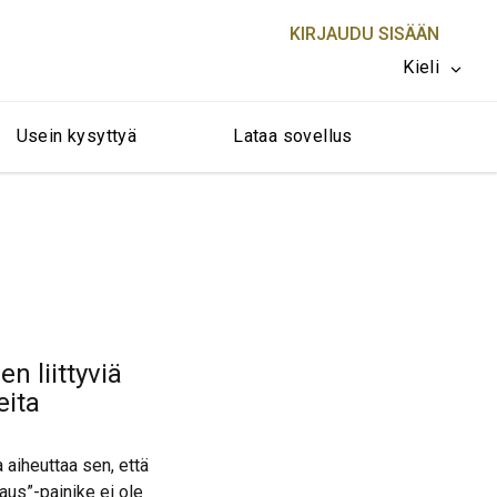
KIRJAUDU SISÄÄN
Kieli
Usein kysyttyä
Lataa sovellus
SULJE X
n liittyviä
eita
 aiheuttaa sen, että
aus”-painike ei ole