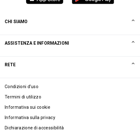
CHI SIAMO
La nostra storia
ASSISTENZA E INFORMAZIONI
Collinson
Dichiarazioni legali di Collinson
Aiuto
RETE
Notizie
Mappa del sito
Excellence Awards
Affiliati internet
Condizioni d’uso
Blog
Termini di utilizzo
Informativa sui cookie
Informativa sulla privacy
Dichiarazione di accessibilità