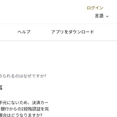
ログイン
言語
ヘルプ
アプリをダウンロード
閉じる X
められるのはなぜですか?
事
手元にないため、決済カー
･銀行からの2段階認証を完
場合はどうなりますか?