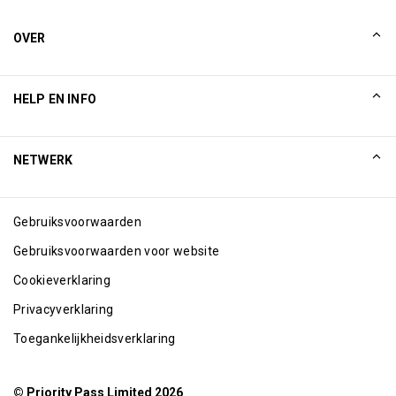
OVER
Ons verhaal
HELP EN INFO
Collinson
Collinson juridische verklaringen
Help
NETWERK
Nieuws
Sitemap
Excellence Awards
Internetpartners
Gebruiksvoorwaarden
Blog
Gebruiksvoorwaarden voor website
Cookieverklaring
Privacyverklaring
Toegankelijkheidsverklaring
© Priority Pass Limited 2026