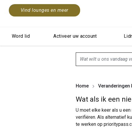
Vind lounges en meer
Word lid
Activeer uw account
Lid
search.screenReader.sugge
Home
Veranderingen k
Wat als ik een ni
U moet elke keer als u een
verifiëren. Als alternatief
te werken op
prioritypass.