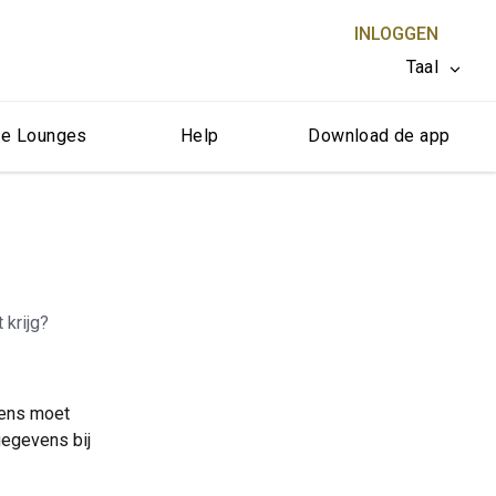
INLOGGEN
Taal
e Lounges
Help
Download de app
SLUITEN X
 krijg?
vens moet
gegevens bij