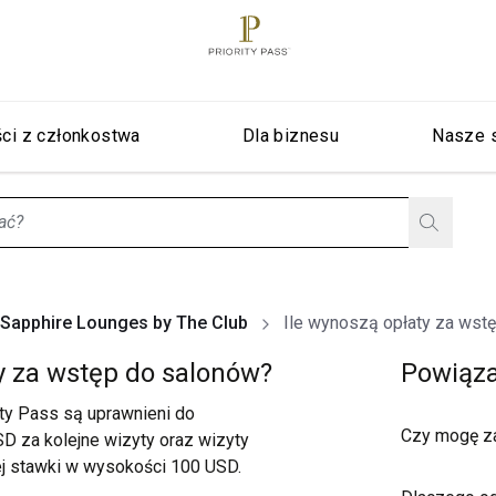
ci z członkostwa
Dla biznesu
Nasze 
stionListIsClosed
Sapphire Lounges by The Club
Ile wynoszą opłaty za wst
y za wstęp do salonów?
Powiąza
ty Pass są uprawnieni do
Czy mogę za
SD za kolejne wizyty oraz wizyty
j stawki w wysokości 100 USD.