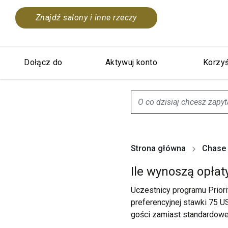
Znajdź salony i inne rzeczy
Dołącz do
Aktywuj konto
Korzyś
search.screenReader.sugge
Strona główna
Chase 
Ile wynoszą opłat
Uczestnicy programu Priori
preferencyjnej stawki 75 U
gości zamiast standardowe