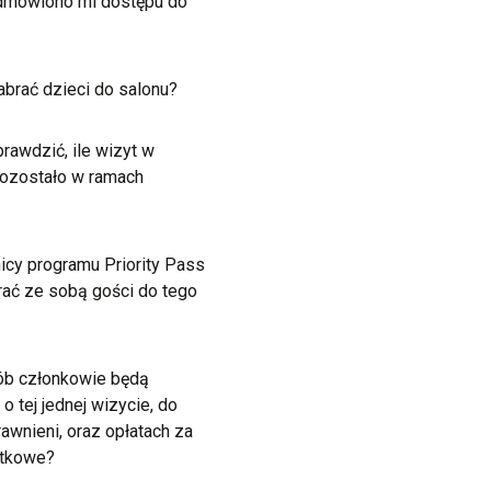
dmówiono mi dostępu do
brać dzieci do salonu?
rawdzić, ile wizyt w
pozostało w ramach
icy programu Priority Pass
ać ze sobą gości do tego
ób członkowie będą
o tej jednej wizycie, do
rawnieni, oraz opłatach za
atkowe?