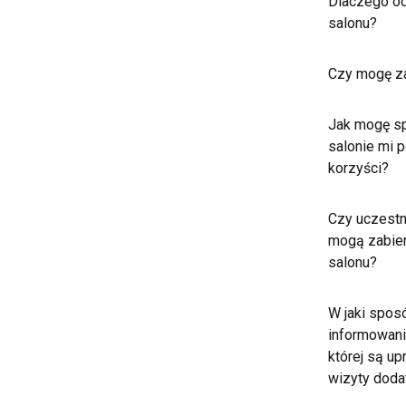
Dlaczego o
salonu?
Czy mogę za
Jak mogę sp
salonie mi 
korzyści?
Czy uczestn
mogą zabier
salonu?
W jaki spos
informowani 
której są up
wizyty dod