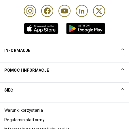
INFORMACJE
Nasza historia
POMOC I INFORMACJE
Collinson
Zastrzeżenia prawne firmy Collinson
Pomoc
SIEĆ
Aktualności
Mapa witryny
Excellence Awards
Spółki powiązane
Warunki korzystania
Blog
Regulamin platformy