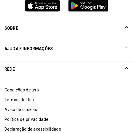
SOBRE
NOSSA HISTÓRIA
AJUDA E INFORMAÇÕES
Collinson
Declarações legais da Collinson
Ajuda
REDE
Notícias
Mapa do site
Excellence Awards
Afiliado
Condições de uso
Blog
Termos de Uso
Aviso de cookies
Política de privacidade
Declaração de acessibilidade