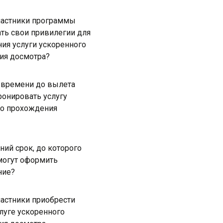
частники программы
ть свои привилегии для
ия услуги ускоренного
ия досмотра?
 времени до вылета
онировать услугу
го прохождения
ний срок, до которого
могут оформить
ние?
частники приобрести
слуге ускоренного