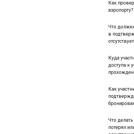
Как провер
аэропорту?
Что должен
в подтвер
отсутствуе
Куда участ
доступа к 
прохожден
Как участни
подтвержд
бронирова
Что делать 
потерял ил