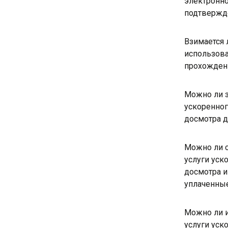
электронно
подтвержд
Взимается 
использова
прохожден
Можно ли з
ускоренно
досмотра д
Можно ли 
услуги уск
досмотра и
уплаченные
Можно ли 
услуги уск