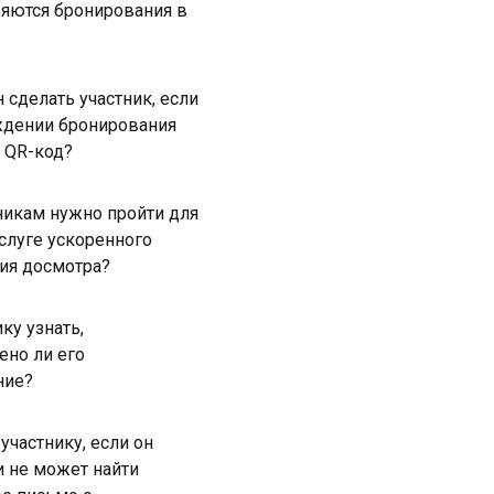
яются бронирования в
 сделать участник, если
ждении бронирования
т QR-код?
никам нужно пройти для
услуге ускоренного
ия досмотра?
ку узнать,
ено ли его
ние?
участнику, если он
и не может найти