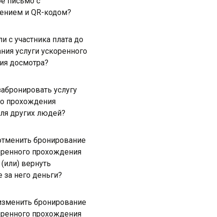
е письмо с
ением и QR-кодом?
ли с участника плата до
ния услуги ускоренного
ия досмотра?
абронировать услугу
го прохождения
ля других людей?
отменить бронирование
оренного прохождения
 (или) вернуть
 за него деньги?
изменить бронирование
оренного прохождения