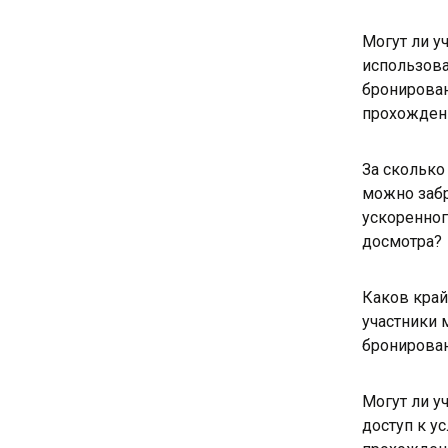
Могут ли у
использова
бронирован
прохожден
За сколько
можно забр
ускоренно
досмотра?
Каков край
участники 
бронирова
Могут ли у
доступ к у