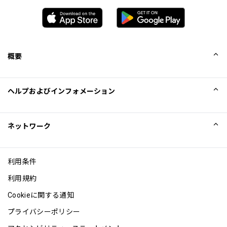
概要
会社概要
ヘルプおよびインフォメーション
Collinson
Collinson法的記述
ヘルプ
ネットワーク
ニュース
サイトマップ
Excellence Awards
アフィリエイト
利用条件
ブログ
利用規約
Cookieに関する通知
プライバシーポリシー