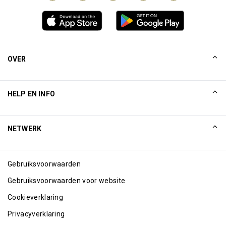
OVER
Ons verhaal
HELP EN INFO
Collinson
Collinson juridische verklaringen
Help
NETWERK
Nieuws
Sitemap
Excellence Awards
Internetpartners
Gebruiksvoorwaarden
Blog
Gebruiksvoorwaarden voor website
Cookieverklaring
Privacyverklaring