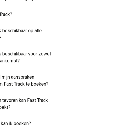
Track?
k beschikbaar op alle
?
ck beschikbaar voor zowel
 aankomst?
id mijn aanspraken
m Fast Track te boeken?
n tevoren kan Fast Track
oekt?
 kan ik boeken?