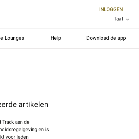
INLOGGEN
Taal
e Lounges
Help
Download de app
SLUITEN X
eerde artikelen
t Track aan de
kheidsregelgeving en is
kt voor leden