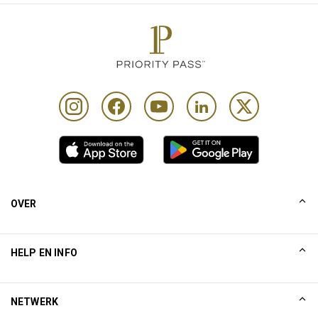
OVER
Ons verhaal
HELP EN INFO
Collinson
Collinson juridische verklaringen
Help
NETWERK
Nieuws
Sitemap