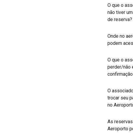
O que o ass
não tiver u
de reserva
Onde no aer
podem acess
O que o ass
perder/não 
confirmaçã
O associado
trocar seu 
no Aeroport
As reservas
Aeroporto p