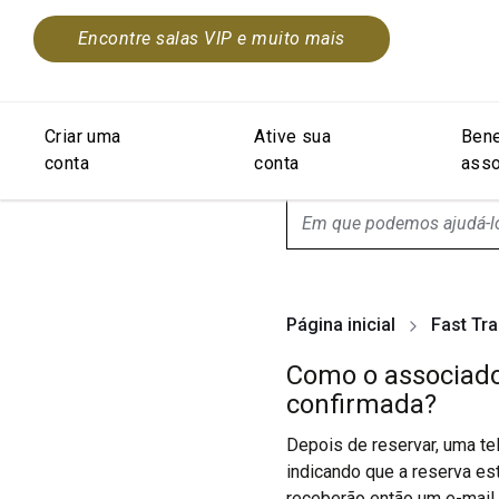
Encontre salas VIP e muito mais
Criar uma
Ative sua
Bene
conta
conta
asso
search.screenReader.sugge
Página inicial
Fast Tr
Como o associado 
confirmada?
Depois de reservar, uma te
indicando que a reserva es
receberão então um e-mail 