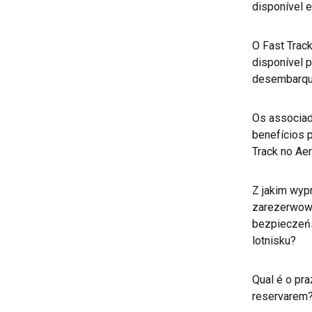
disponível 
O Fast Trac
disponível 
desembarq
Os associa
benefícios p
Track no Ae
Z jakim wy
zarezerwowa
bezpieczeńs
lotnisku?
Qual é o pr
reservarem