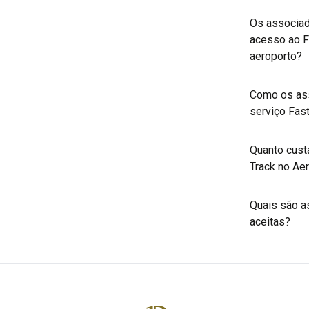
Os associad
acesso ao F
aeroporto?
Como os as
serviço Fas
Quanto custa
Track no Ae
Quais são a
aceitas?