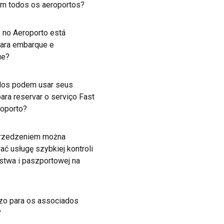
em todos os aeroportos?
k no Aeroporto está
para embarque e
ue?
dos podem usar seus
ara reservar o serviço Fast
roporto?
przedzeniem można
ć usługę szybkiej kontroli
twa i paszportowej na
azo para os associados
?