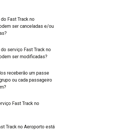
 do Fast Track no
odem ser canceladas e/ou
das?
 do serviço Fast Track no
odem ser modificadas?
dos receberão um passe
 grupo ou cada passageiro
um?
rviço Fast Track no
ast Track no Aeroporto está