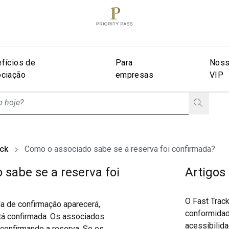
fícios de
Para
Noss
ciação
empresas
VIP
stionListIsClosed
ack
Como o associado sabe se a reserva foi confirmada?
sabe se a reserva foi
Artigos
O Fast Trac
la de confirmação aparecerá,
conformida
tá confirmada. Os associados
acessibilid
confirmando a reserva. Se os