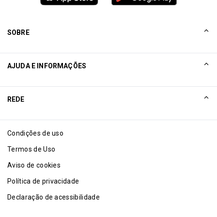
SOBRE
NOSSA HISTÓRIA
AJUDA E INFORMAÇÕES
Collinson
Declarações legais da Collinson
Ajuda
REDE
Notícias
Mapa do site
Excellence Awards
Afiliado
Condições de uso
Blog
Termos de Uso
Aviso de cookies
Política de privacidade
Declaração de acessibilidade